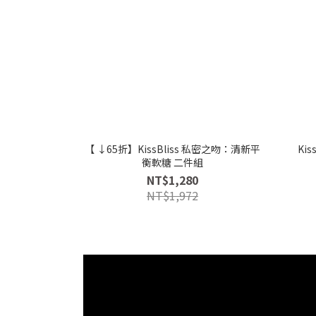
【 ↓65折】KissBliss 私密之吻：清新平
Ki
衡軟糖 二件組
NT$1,280
NT$1,972