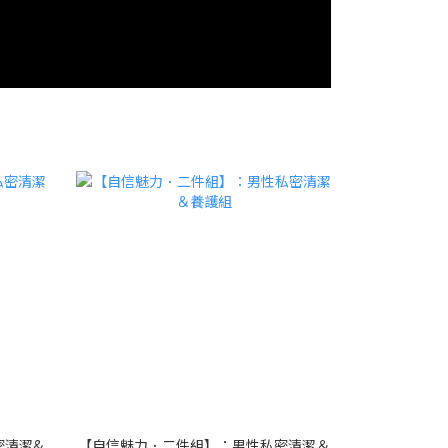
密清潔&
【自信魅力．二件組】：男性私密清潔＆