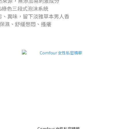
天然來源，無添加易刺激成分
G綠色
三段式泡沫系統
污、異味，留下淡雅草本男人香
保濕、舒緩憋悶、搔癢
Comfour 女性私密精華